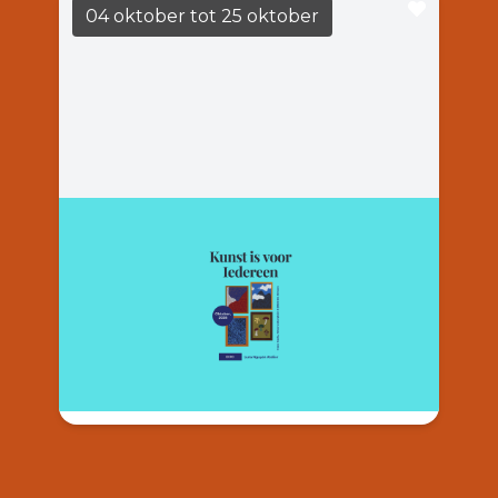
04 oktober
tot 25 oktober
Luna Nguyen Atelier
LEES MEER
14:00
Casa Casla
Luna Nguyen Atelier organiseert “Art is voor
Iedereen”, een inspirerende tentoonstelling
met creatieve werken van haar docenten,
vrijwilligers en studenten.