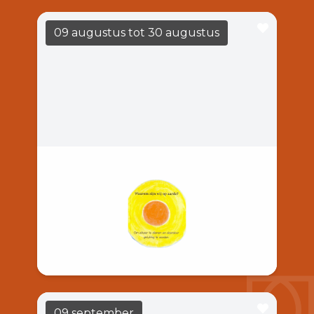
09 augustus
tot 30 augustus
Barend Hol
LEES MEER
14:00
Casa Casla
Barend Hol, schilder, boetseerder en
schrijver. Waarom zijn wij op aarde?, Hoe te
leven? & Hoe nu verder?
09 september