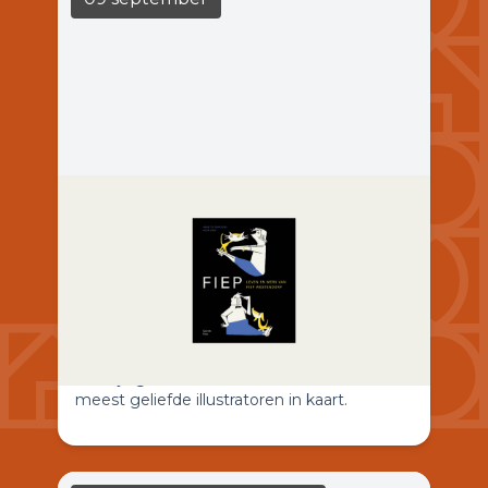
Casa del Libro: In gesprek over
Fiep
LEES MEER
19:30
Casa Casla
Leven en werk van Fiep Westendorp
brengen Annette Portegies en Gioia Smid
voor het eerst het leven, de carrière en het
veelzijdige oeuvre van een van Nederlands
meest geliefde illustratoren in kaart.