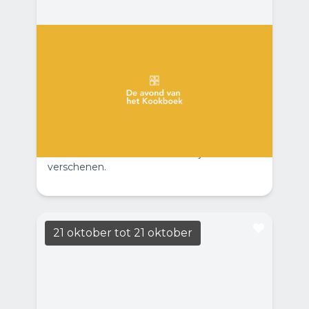
Casa del Libro: De Avond van
het Kookboek
LEES MEER
19:30
Casa Casla
Jonah Freud en Garrelt Verhoeven, auteurs
van Het Kookboek van Nederland, gaan in
gesprek met auteurs van de beste nieuwe
kookboeken die in Nederland zijn
verschenen.
21 oktober
tot 21 oktober