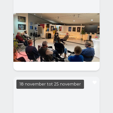
Thema-avond Almeerse
Burgerbaan
LEES MEER
19:00
Casa Casla
Op woensdag 21 oktober 2026 organiseert
Stadscoöperatie Almere een thema-avond
over de volgende fase van de Almeerse
Burgerbaan.
18 november
tot 25 november