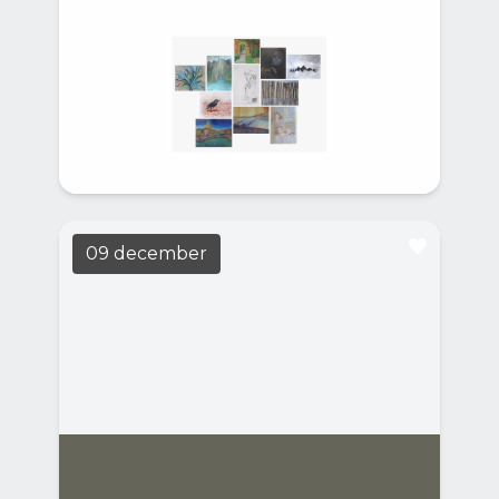
De KLOS
LEES MEER
14:00
Casa Casla
De KLOS bestaat uit een groep Almeerse
schilders met diverse achtergronden, visies,
aanpak en stijlen.
09 december
Casa del Libro: Reizen op
papier