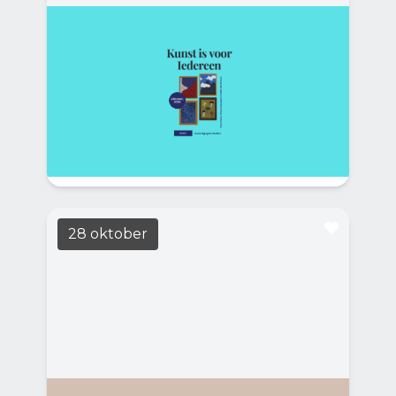
Luna Nguyen Atelier
LEES MEER
14:00
Casa Casla
Luna Nguyen Atelier organiseert “Art is voor
Iedereen”, een inspirerende tentoonstelling
met creatieve werken van haar docenten,
vrijwilligers en studenten.
28 oktober