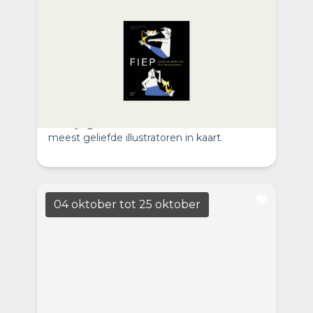
Casa del Libro: In gesprek over
Fiep
LEES MEER
19:30
Casa Casla
Leven en werk van Fiep Westendorp
brengen Annette Portegies en Gioia Smid
voor het eerst het leven, de carrière en het
veelzijdige oeuvre van een van Nederlands
meest geliefde illustratoren in kaart.
04 oktober
tot 25 oktober