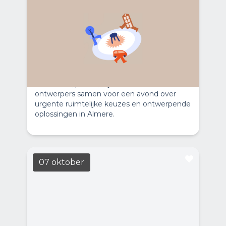
Het schuurt: de auto, het groen
en de huizen
LEES MEER
19:30
Casa Casla
Hoe verdelen we de schaarse ruimte in de
stad tussen auto’s, groen en woningen?
Casa Casla en Stichting Polderblik brengen
studenten, politici, wijkbewoners en
ontwerpers samen voor een avond over
urgente ruimtelijke keuzes en ontwerpende
oplossingen in Almere.
07 oktober