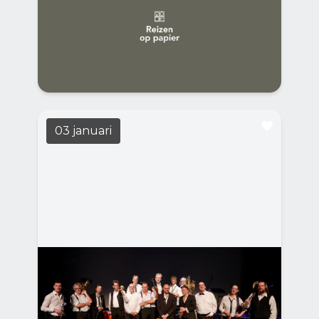
LEES MEER
19:30
Casa Casla
De laatste Casa del Libro van het seizoen is
gewijd aan het reisboek.
03 januari
Gelukkig Nieuwjaar met het
Flevo Ensemble
LEES MEER
15:00
Casa Casla