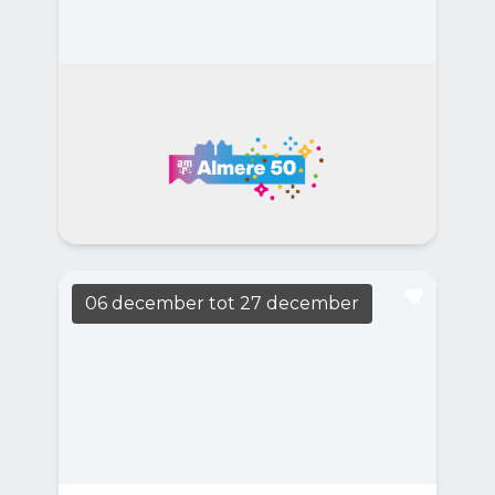
Casa del Libro: 50 jaar Almere
LEES MEER
19:30
Casa Casla
Speciale literaire avond in het kader van het
50-jarig bestaan van Almere.
06 december
tot 27 december