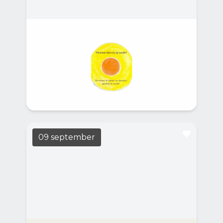
Barend Hol
LEES MEER
14:00
Casa Casla
Barend Hol, schilder, boetseerder en
schrijver. Waarom zijn wij op aarde?, Hoe te
leven? & Hoe nu verder?
09 september