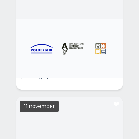
Atelier 2100 inspireert
toekomst van Almere
LEES MEER
12:30
Casa Casla
Op 21 november 2026 staat bij Casa Casla
de toekomst van Almere centraal, met een
expositie, stadswandeling en
publieksgesprek over de stad in 2100.
11 november