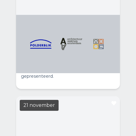
Blik op de MRA van Morgen
LEES MEER
14:00
Casa Casla
De tentoonstelling bouwt voort op Atelier
2100, dat in 2025 door de gemeente
Amsterdam werd georganiseerd en
waarvan de resultaten tijdens het
symposium Celebrating The Future zijn
gepresenteerd.
21 november