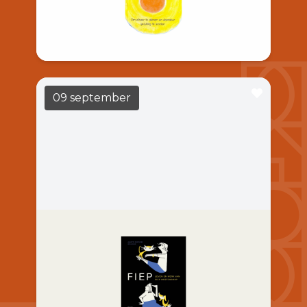
Barend Hol, schilder, boetseerder en
schrijver. Waarom zijn wij op aarde?, Hoe te
leven? & Hoe nu verder?
09 september
Casa del Libro: In gesprek over
Fiep
LEES MEER
19:30
Casa Casla
Leven en werk van Fiep Westendorp