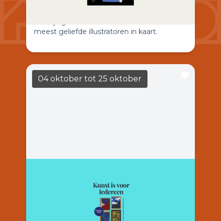
brengen Annette Portegies en Gioia Smid
voor het eerst het leven, de carrière en het
veelzijdige oeuvre van een van Nederlands
meest geliefde illustratoren in kaart.
04 oktober
tot 25 oktober
Luna Nguyen Atelier
LEES MEER
14:00
Casa Casla
Luna Nguyen Atelier organiseert “Art is voor
Iedereen”, een inspirerende tentoonstelling