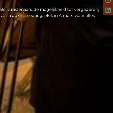
okale kunstenaars, de mogelijkheid tot vergaderen,
 Casla dé ontmoetingsplek in Almere waar alles