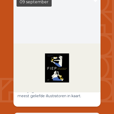
09 september
Casa del Libro: In gesprek over
Fiep
LEES MEER
19:30
Casa Casla
Leven en werk van Fiep Westendorp
brengen Annette Portegies en Gioia Smid
voor het eerst het leven, de carrière en het
veelzijdige oeuvre van een van Nederlands
meest geliefde illustratoren in kaart.