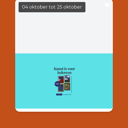
04 oktober
tot 25 oktober
Luna Nguyen Atelier
LEES MEER
14:00
Casa Casla
Luna Nguyen Atelier organiseert “Art is voor
Iedereen”, een inspirerende tentoonstelling
met creatieve werken van haar docenten,
vrijwilligers en studenten.