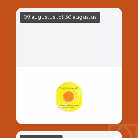
09 augustus
tot 30 augustus
Barend Hol
LEES MEER
14:00
Casa Casla
Barend Hol, schilder, boetseerder en
schrijver. Waarom zijn wij op aarde?, Hoe te
leven? & Hoe nu verder?